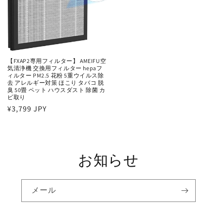
【‎FXAP2専用フィルター】 AMEIFU空
気清浄機‎ 交換用フィルター hepaフ
ィルター PM2.5 花粉 5重ウイルス除
去 アレルギー対策 ほこり タバコ 脱
臭 50畳 ペット ハウスダスト 除菌 カ
ビ取り
通
¥3,799 JPY
常
価
格
お知らせ
メール