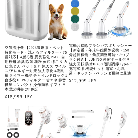
電動お掃除ブラシ バスポリッシャー
空気清浄機 【2026進級版・ペット
【新定番・年末年始掃除必携・150
特化モード・洗えるフィルター・75
分超長稼働・角度調整可能・8つブ
畳対応】4層ろ過 脱臭強化 PM2.5自
ラシ付き】LUNINO 伸縮ポール付き
動検知 消臭 除菌 花粉 黄砂 ほこり カ
強力回転 防水IPX8 2段階調節 Type-C
ビ 集じん ペット臭 排気ガス ウイル
充電式 多機能セット 浴室・お風
ス/アレルギー対策 強力浄化 4段風
呂・キッチン・ベランダ掃除に最適
量 タイマー機能 チャイルドロック 1
通
¥12,999 JPY
台多役 HEPAフィルター 省エネ 静音
軽量 コンパクト 操作簡単 ギフト 日
常
本語説明書 2年保証
価
通
¥18,999 JPY
格
常
価
格