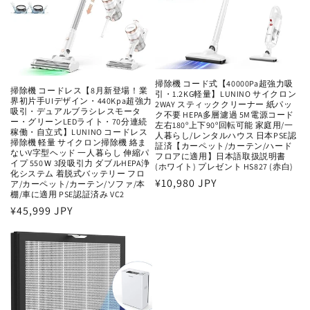
掃除機 コード式【40000Pa超強力吸
掃除機 コードレス【8月新登場！業
引・1.2KG軽量】LUNINO サイクロン
界初片手UIデザイン・440Kpa超強力
2WAY スティッククリーナー 紙パッ
吸引・デュアルブラシレスモータ
ク不要 HEPA多層濾過 5M電源コード
ー・グリーンLEDライト・70分連続
左右180º上下90º回転可能 家庭用/一
稼働・自立式】LUNINO コードレス
人暮らし/レンタルハウス 日本PSE認
掃除機 軽量 サイクロン掃除機 絡ま
証済【カーペット/カーテン/ハード
ないV字型ヘッド 一人暮らし 伸縮パ
フロアに適用】日本語取扱説明書
イプ 550Ｗ 3段吸引力 ダブルHEPA浄
(ホワイト) プレゼント HS827 (赤白)
化システム 着脱式バッテリー フロ
通
¥10,980 JPY
ア/カーペット/カーテン/ソファ/本
棚/車に適用 PSE認証済み VC2
常
通
¥45,999 JPY
価
常
格
価
格