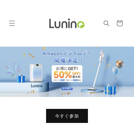
コンテ
ンツに
進む
カ
ー
ト
今すぐ参加