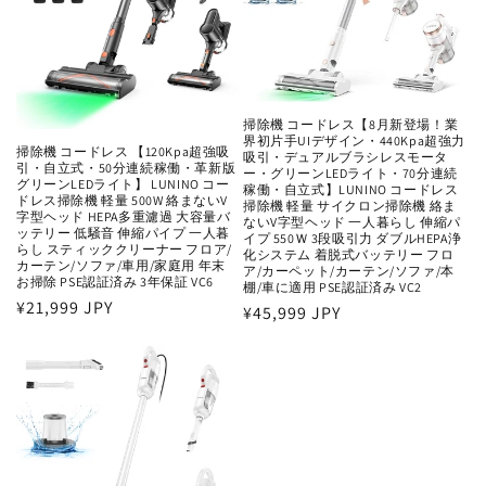
掃除機 コードレス【8月新登場！業
界初片手UIデザイン・440Kpa超強力
掃除機 コードレス 【120Kpa超強吸
吸引・デュアルブラシレスモータ
引・自立式・50分連続稼働・革新版
ー・グリーンLEDライト・70分連続
グリーンLEDライト】 LUNINO コー
稼働・自立式】LUNINO コードレス
ドレス掃除機 軽量 500W 絡まないV
掃除機 軽量 サイクロン掃除機 絡ま
字型ヘッド HEPA多重濾過 大容量バ
ないV字型ヘッド 一人暮らし 伸縮パ
ッテリー 低騒音 伸縮パイプ 一人暮
イプ 550Ｗ 3段吸引力 ダブルHEPA浄
らし スティッククリーナー フロア/
化システム 着脱式バッテリー フロ
カーテン/ソファ/車用/家庭用 年末
ア/カーペット/カーテン/ソファ/本
お掃除 PSE認証済み 3年保証 VC6
棚/車に適用 PSE認証済み VC2
通
¥21,999 JPY
通
¥45,999 JPY
常
常
価
価
格
格