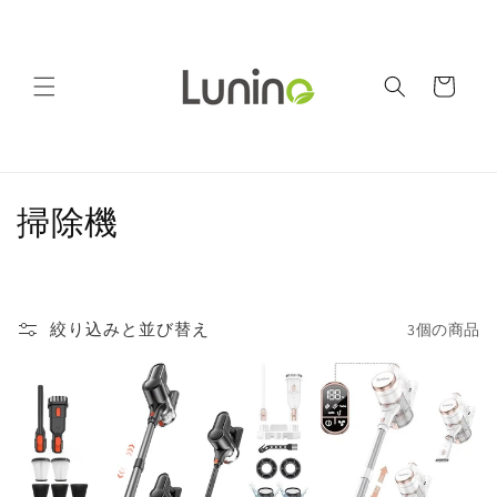
コンテ
ンツに
進む
カ
ー
ト
コ
掃除機
レ
ク
絞り込みと並び替え
3個の商品
シ
ョ
ン
: