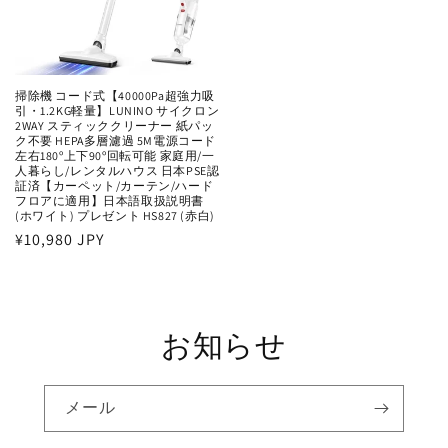
掃除機 コード式【40000Pa超強力吸
引・1.2KG軽量】LUNINO サイクロン
2WAY スティッククリーナー 紙パッ
ク不要 HEPA多層濾過 5M電源コード
左右180º上下90º回転可能 家庭用/一
人暮らし/レンタルハウス 日本PSE認
証済【カーペット/カーテン/ハード
フロアに適用】日本語取扱説明書
(ホワイト) プレゼント HS827 (赤白)
通
¥10,980 JPY
常
価
格
お知らせ
メール