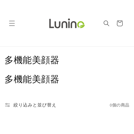
コンテ
ンツに
進む
カ
ー
ト
コ
多機能美顔器
レ
多機能美顔器
ク
シ
ョ
絞り込みと並び替え
0個の商品
ン
: