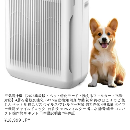
空気清浄機 【2026進級版・ペット特化モード・洗えるフィルター・75畳
対応】4層ろ過 脱臭強化 PM2.5自動検知 消臭 除菌 花粉 黄砂 ほこり カビ 集
じん ペット臭 排気ガス ウイルス/アレルギー対策 強力浄化 4段風量 タイマ
ー機能 チャイルドロック 1台多役 HEPAフィルター 省エネ 静音 軽量 コンパ
クト 操作簡単 ギフト 日本語説明書 2年保証
通
¥18,999 JPY
常