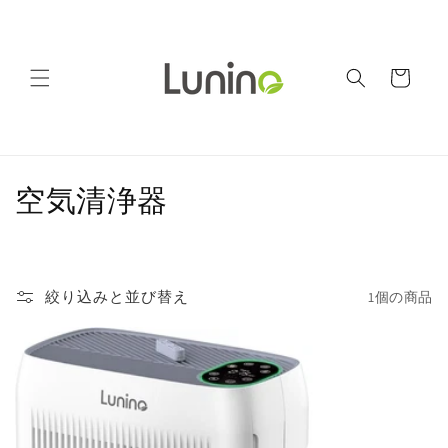
コンテ
ンツに
進む
カ
ー
ト
コ
空気清浄器
レ
ク
絞り込みと並び替え
1個の商品
シ
ョ
ン
: